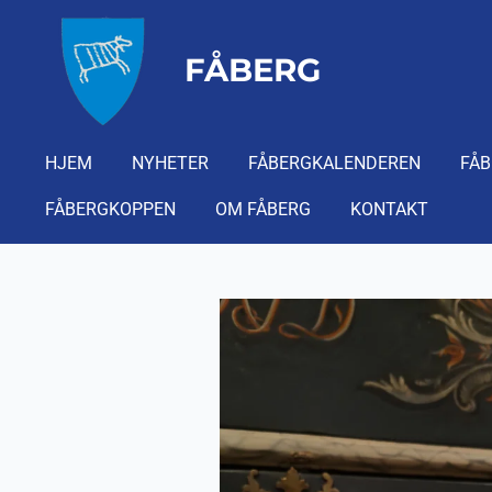
Gå
til
FÅBERG
hovedinnhold
HJEM
NYHETER
FÅBERGKALENDEREN
FÅB
FÅBERGKOPPEN
OM FÅBERG
KONTAKT