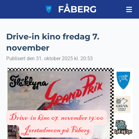
FÅBERG
Gå
til
hovedinnhold
Drive-in kino fredag 7.
november
Publisert den 31. oktober 2025 kl. 20:53