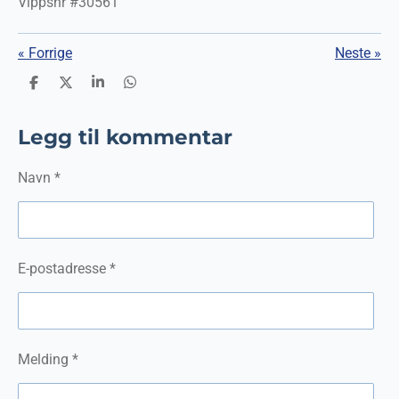
Vippsnr #30561
«
Forrige
Neste
»
D
D
D
D
e
e
e
e
l
l
l
l
e
Legg til kommentar
Navn *
E-postadresse *
Melding *